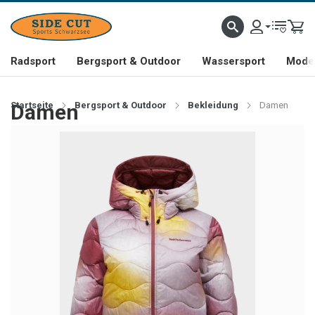
Radsport
Bergsport & Outdoor
Wassersport
Mode 
Startseite
Damen
Bergsport & Outdoor
Bekleidung
Damen