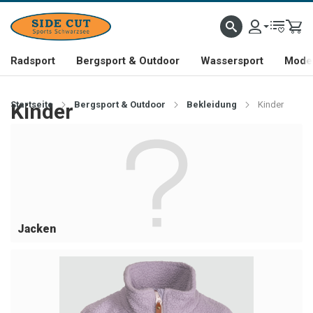
Radsport
Bergsport & Outdoor
Wassersport
Mode 
Startseite
Kinder
Bergsport & Outdoor
Bekleidung
Kinder
Jacken