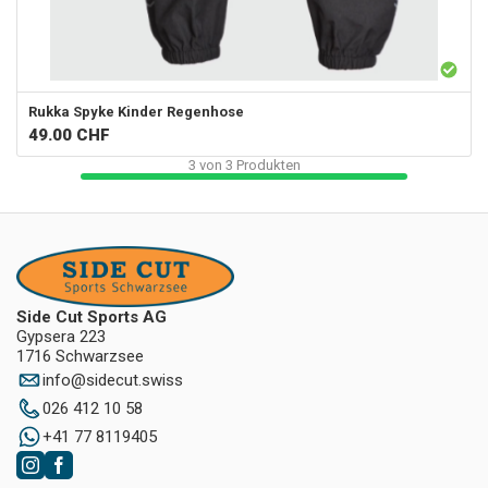
Rukka
Spyke Kinder Regenhose
49.00
CHF
3
von
3
Produkten
Side Cut Sports AG
Gypsera 223
1716 Schwarzsee
info
@
sidecut.swiss
026 412 10 58
+41 77 8119405