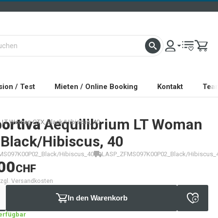
ion / Test
Mieten / Online Booking
Kontakt
Tea
ortiva
Aequilibrium LT Woman
m LT Woman GTX, Black/Hibiscus, 40
Black/Hibiscus, 40
S097K00P02_Black/Hibiscus_40
LASP_ZFMS097K00P02_Black/Hibiscus_
00
CHF
 zzgl. Versandkosten
In den Warenkorb
verfügbar