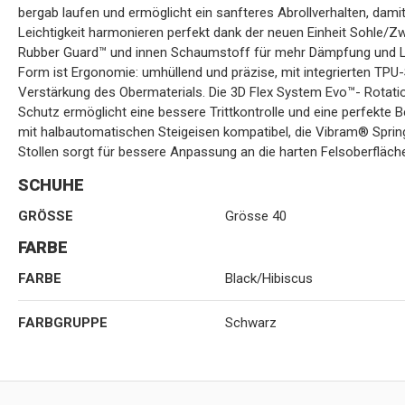
bergab laufen und ermöglicht ein sanfteres Abrollverhalten, dami
Leichtigkeit harmonieren perfekt dank der neuen Einheit Sohle/Z
Rubber Guard™ und innen Schaumstoff für mehr Dämpfung und Le
Form ist Ergonomie: umhüllend und präzise, mit integrierten TPU
Verstärkung des Obermaterials. Die 3D Flex System Evo™- Rotat
Schutz ermöglicht eine bessere Trittkontrolle und eine perfekte 
mit halbautomatischen Steigeisen kompatibel, die Vibram® Spr
Stollen sorgt für bessere Anpassung an die harten Felsoberfläch
SCHUHE
GRÖSSE
Grösse 40
FARBE
FARBE
Black/Hibiscus
FARBGRUPPE
Schwarz