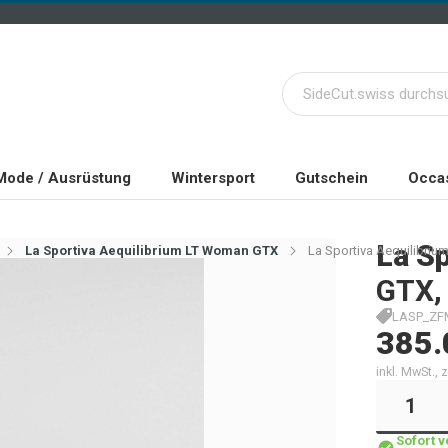
Mode / Ausrüstung
Wintersport
Gutschein
Occas
La Sp
La Sportiva Aequilibrium LT Woman GTX
La Sportiva Aequilibriu
GTX, 
LASP_ZFM
385.
inkl. MwSt.,
Sofort 