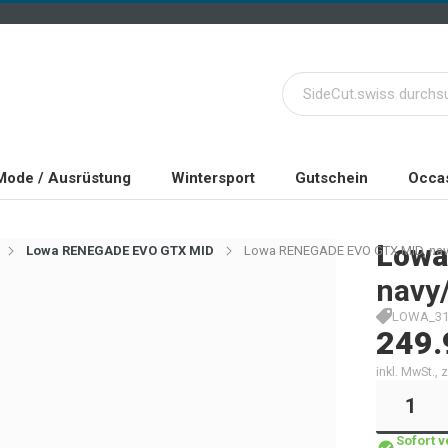
Mode / Ausrüstung
Wintersport
Gutschein
Occas
Lowa
Lowa RENEGADE EVO GTX MID
Lowa RENEGADE EVO GTX MID, navy
navy/
LOWA_311
249.
inkl. MwSt.,
Sofort 