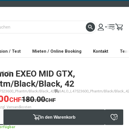
ion / Test
Mieten / Online Booking
Kontakt
Tea
mon
EXEO MID GTX,
ck, 42
tm/Black/Black, 42
523600_Phantm/Black/Black_42
SALO_L47523600_Phantm/Black/Black_4
00
180.00
CHF
CHF
 zzgl. Versandkosten
In den Warenkorb
verfügbar