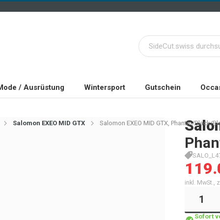
Mode / Ausrüstung
Wintersport
Gutschein
Occas
Salo
Salomon EXEO MID GTX
Salomon EXEO MID GTX, Phantm/Black/Bla
Phan
SALO_L47
119.
inkl. MwSt.,
Sofort 