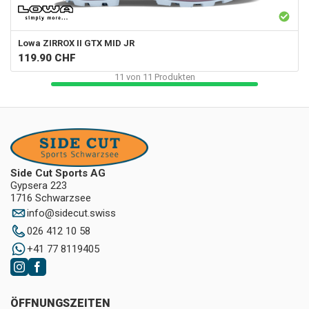
Lowa
ZIRROX II GTX MID JR
119.90
CHF
11
von
11
Produkten
Side Cut Sports AG
Gypsera 223
1716 Schwarzsee
info
@
sidecut.swiss
026 412 10 58
+41 77 8119405
ÖFFNUNGSZEITEN