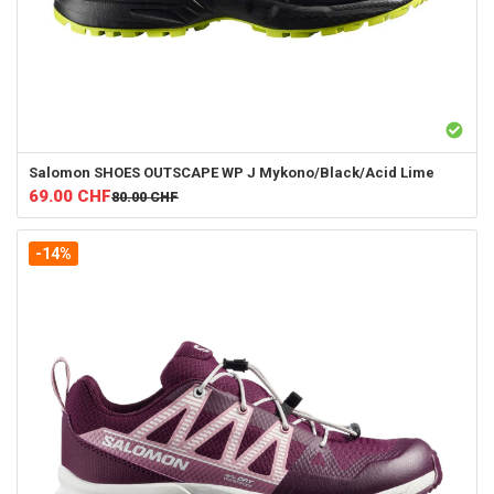
Salomon
SHOES OUTSCAPE WP J Mykono/Black/Acid Lime
69.00
CHF
80.00
CHF
-14%