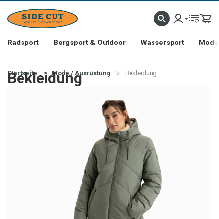
Radsport
Bergsport & Outdoor
Wassersport
Mode 
Startseite
Bekleidung
Mode / Ausrüstung
Bekleidung