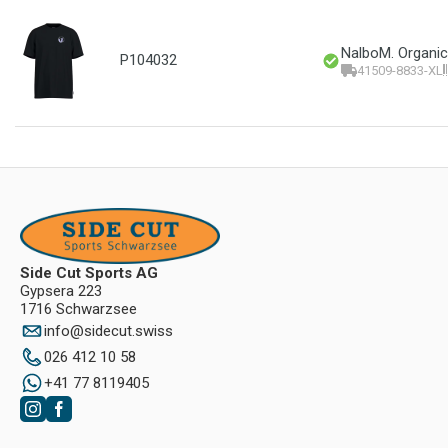
NalboM. Organic
P104032
41509-8833-XL
Side Cut Sports AG
Gypsera 223
1716 Schwarzsee
info
@
sidecut.swiss
026 412 10 58
+41 77 8119405