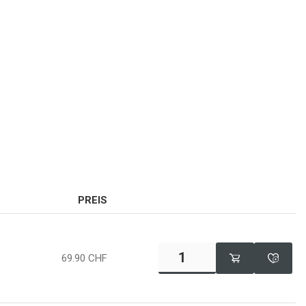
PREIS
69.90
CHF