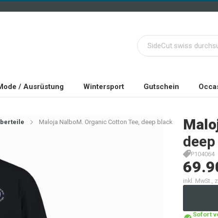
Mode / Ausrüstung
Wintersport
Gutschein
Occas
Malo
berteile
Maloja NalboM. Organic Cotton Tee, deep black
deep
P104064
69.9
inkl. MwSt.,
Sofort 