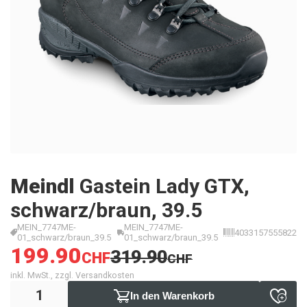
Meindl
Gastein Lady GTX,
schwarz/braun, 39.5
MEIN_7747ME-
MEIN_7747ME-
4033157555822
01_schwarz/braun_39.5
01_schwarz/braun_39.5
199.90
319.90
CHF
CHF
inkl. MwSt., zzgl. Versandkosten
In den Warenkorb