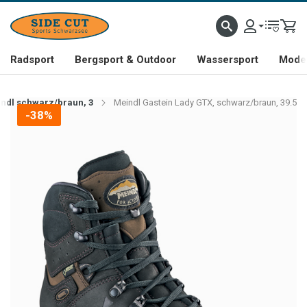
Radsport
Bergsport & Outdoor
Wassersport
Mode 
ndl schwarz/braun, 3
Meindl Gastein Lady GTX, schwarz/braun, 39.5
-38%