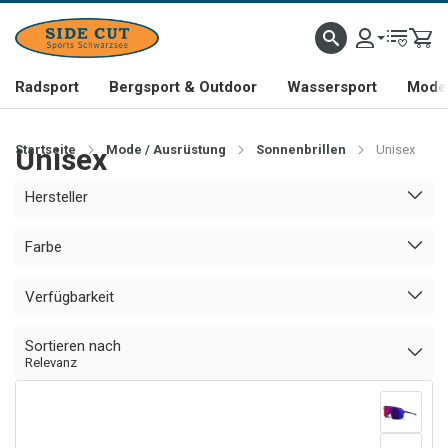
Radsport
Bergsport & Outdoor
Wassersport
Mode 
Startseite
Unisex
Mode / Ausrüstung
Sonnenbrillen
Unisex
Hersteller
Farbe
Verfügbarkeit
Sortieren nach
Relevanz