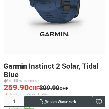
Garmin
Instinct 2 Solar, Tidal
Blue
P832
753759288907
259.90
309.90
CHF
CHF
inkl. MwSt., zzgl. Versandkosten
In den Warenkorb
Sofort verfügbar