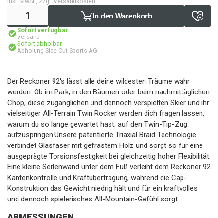
inkl. MwSt., zzgl. Versandkosten
In den Warenkorb
Sofort verfügbar
Versand
Sofort abholbar
Abholung Side Cut Sports AG
Der Reckoner 92's lässt alle deine wildesten Träume wahr
werden. Ob im Park, in den Bäumen oder beim nachmittäglichen
Chop, diese zugänglichen und dennoch verspielten Skier und ihr
vielseitiger All-Terrain Twin Rocker werden dich fragen lassen,
warum du so lange gewartet hast, auf den Twin-Tip-Zug
aufzuspringen.Unsere patentierte Triaxial Braid Technologie
verbindet Glasfaser mit gefrästem Holz und sorgt so für eine
ausgeprägte Torsionsfestigkeit bei gleichzeitig hoher Flexibilität.
Eine kleine Seitenwand unter dem Fuß verleiht dem Reckoner 92
Kantenkontrolle und Kraftübertragung, während die Cap-
Konstruktion das Gewicht niedrig hält und für ein kraftvolles
und dennoch spielerisches All-Mountain-Gefühl sorgt.
ABMESSUNGEN