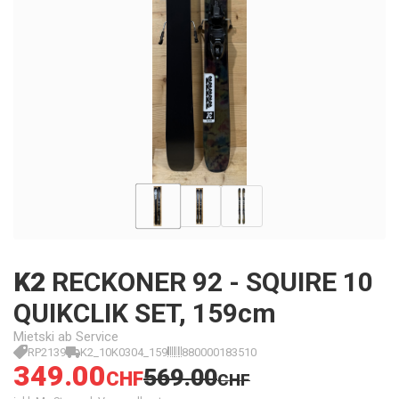
K2
RECKONER 92 - SQUIRE 10
QUIKCLIK SET, 159cm
Mietski ab Service
RP2139
K2_10K0304_159
880000183510
349.00
569.00
CHF
CHF