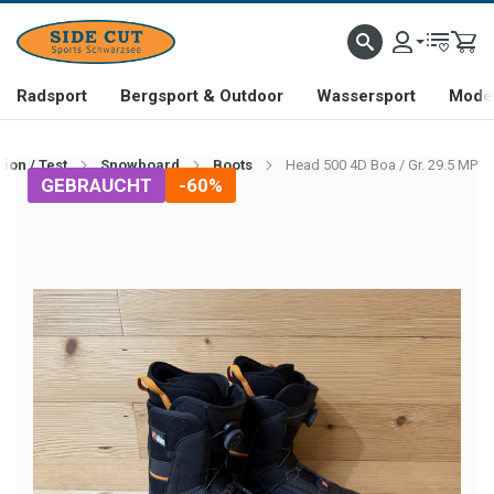
Radsport
Bergsport & Outdoor
Wassersport
Mode 
ion / Test
Snowboard
Boots
Head 500 4D Boa / Gr. 29.5 MP
GEBRAUCHT
-60%