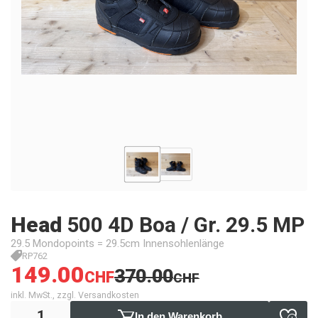
Head
500 4D Boa / Gr. 29.5 MP
29.5 Mondopoints = 29.5cm Innensohlenlänge
RP762
149.00
370.00
CHF
CHF
inkl. MwSt., zzgl. Versandkosten
In den Warenkorb