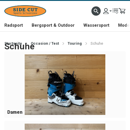
Radsport
Bergsport & Outdoor
Wassersport
Mode 
Startseite
Schuhe
Occasion / Test
Touring
Schuhe
Damen