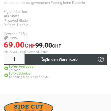
eine noch nie da gewesenen Feeling beim Paddeln.
Eigenschaften:
Alu Shaft
P-waved Blade
P-Palm-Handle
Gewicht: 915 g
RP3350
69.00
99.00
CHF
CHF
inkl. MwSt., zzgl. Versandkosten
In den Warenkorb
Sofort verfügbar
Versand
Sofort abholbar
Abholung Side Cut Sports AG