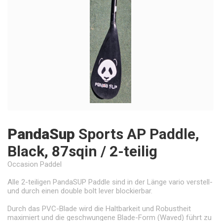
PandaSup
Sports AP Paddle,
Black, 87sqin / 2-teilig
Occasion Paddel
Alle 2-teiligen PandaSUP Paddle sind in der Länge vario verstell-
und durch einen double bolt lever blockierbar.
Durch das PVC-Blade wird die Haltbarkeit und Robustheit
maximiert und die geschwungene Blade-Form (Waved) führt zu