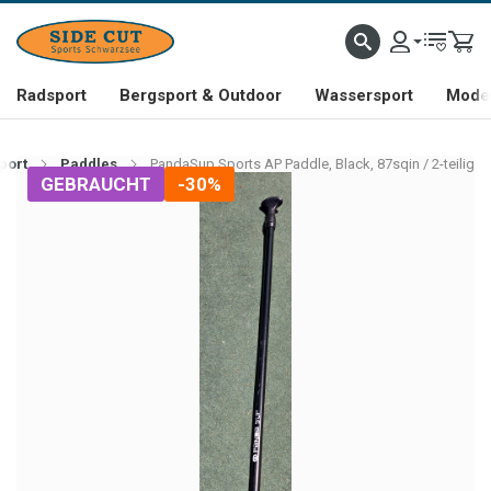
Radsport
Bergsport & Outdoor
Wassersport
Mode 
port
Paddles
PandaSup Sports AP Paddle, Black, 87sqin / 2-teilig
GEBRAUCHT
-30%