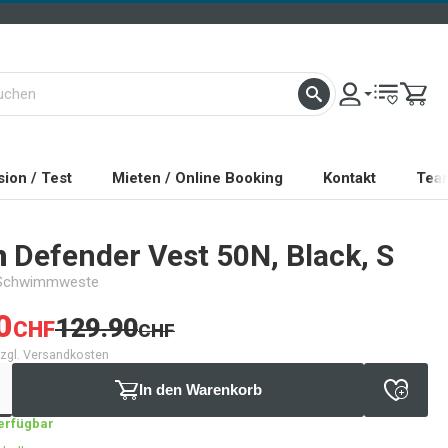
ion / Test
Mieten / Online Booking
Kontakt
Tea
h
Defender Vest 50N, Black, S
 Schwimmweste
0
129.90
CHF
CHF
 zzgl. Versandkosten
In den Warenkorb
verfügbar