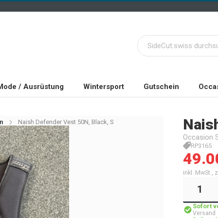
Mode / Ausrüstung
Wintersport
Gutschein
Occas
Nais
n
Naish Defender Vest 50N, Black, S
Occasion
RP3165
49.0
inkl. MwSt.,
Sofort 
Versand