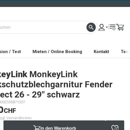
ion / Test
Mieten / Online Booking
Kontakt
Tea
eyLink
MonkeyLink
kschutzblechgarnitur Fender
ect 26 - 29" schwarz
4002556871307
0
CHF
 zzgl. Versandkosten
In den Warenkorb