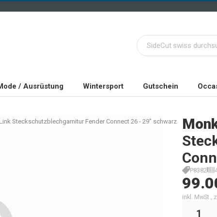
Mode / Ausrüstung
Wintersport
Gutschein
Occas
Monk
nk Steckschutzblechgarnitur Fender Connect 26 - 29" schwarz
Stec
Conn
P8382
99.0
inkl. MwSt.,