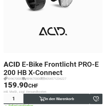
ACID
E-Bike Frontlicht PRO-E
200 HB X-Connect
939670000
939670000
4054571236227
159.90
CHF
inkl. MwSt., zzgl. Versandkosten
In den Warenkorb
Sofort verfügbar