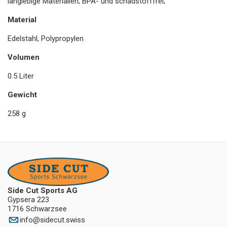
langlebige Materialien; BPA- und schadstofffrei;
Material
Edelstahl, Polypropylen
Volumen
0.5 Liter
Gewicht
258 g
Side Cut Sports AG
Gypsera 223
1716 Schwarzsee
info
@
sidecut.swiss