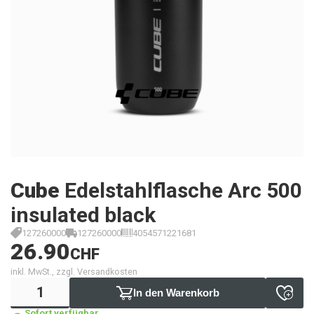
Cube
Edelstahlflasche Arc 500
insulated black
127260000
127260000
4054571221681
26.90
CHF
inkl. MwSt., zzgl. Versandkosten
In den Warenkorb
Sofort verfügbar