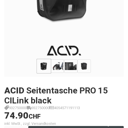
ACID
Seitentasche PRO 15
CILink black
932750000
932750000
4054571191113
74.90
CHF
inkl. MwSt., zzgl. Versandkosten