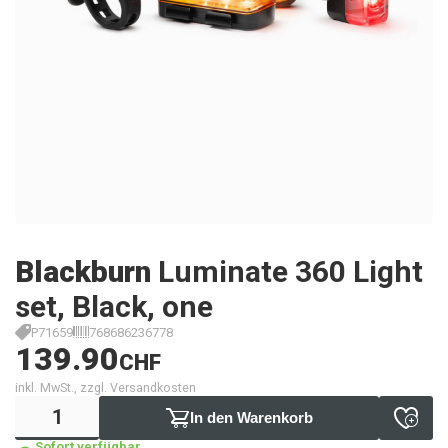
Blackburn
Luminate 360 Light
set, Black, one
P71659
768686236778
139.90
CHF
inkl. MwSt., zzgl. Versandkosten
In den Warenkorb
Sofort verfügbar