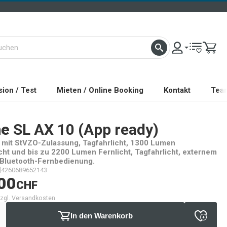
ion / Test
Mieten / Online Booking
Kontakt
Tea
ne
SL AX 10 (App ready)
 mit StVZO-Zulassung, Tagfahrlicht, 1300 Lumen
cht und bis zu 2200 Lumen Fernlicht, Tagfahrlicht, externem
Bluetooth-Fernbedienung.
4260689652143
00
CHF
 zzgl. Versandkosten
In den Warenkorb