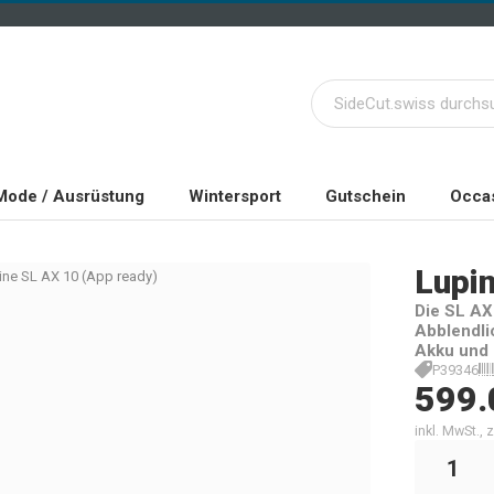
Mode / Ausrüstung
Wintersport
Gutschein
Occas
Lupi
ine SL AX 10 (App ready)
Die SL AX
Abblendli
Akku und 
P39346
599.
inkl. MwSt.,