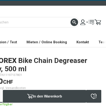
ion / Test
Mieten / Online Booking
Kontakt
Tea
OREX
Bike Chain Degreaser
, 500 ml
7611197137801
0
CHF
 zzgl. Versandkosten
In den Warenkorb
verfügbar