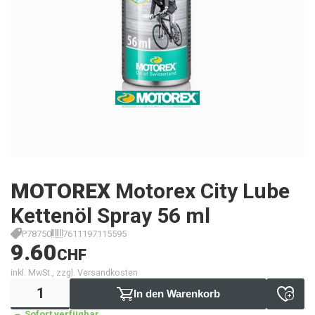
MOTOREX
Motorex City Lube
Kettenöl Spray 56 ml
P78750
7611197115595
9.60
CHF
inkl. MwSt., zzgl. Versandkosten
In den Warenkorb
Sofort verfügbar