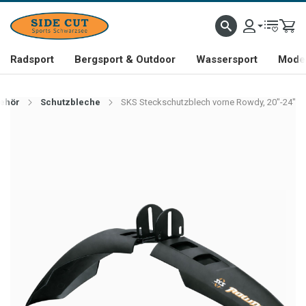
Radsport
Bergsport & Outdoor
Wassersport
Mode 
behör
Schutzbleche
SKS Steckschutzblech vorne Rowdy, 20"-24"