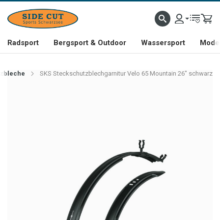
Radsport
Bergsport & Outdoor
Wassersport
Mode 
zbleche
SKS Steckschutzblechgarnitur Velo 65 Mountain 26" schwarz