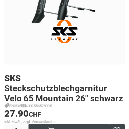
SKS
Steckschutzblechgarnitur
Velo 65 Mountain 26" schwarz
P20535
4002556528935
27.90
CHF
inkl. MwSt., zzgl. Versandkosten