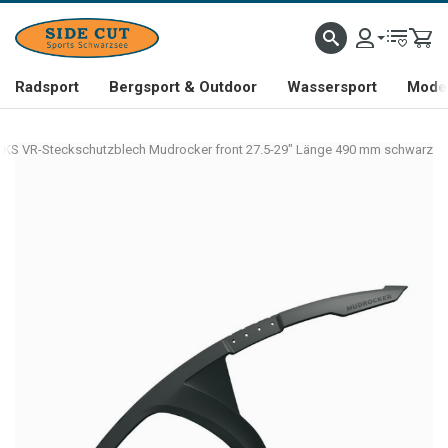
Radsport
Bergsport & Outdoor
Wassersport
Mode 
SKS VR-Steckschutzblech Mudrocker front 27.5-29" Länge 490 mm schwarz