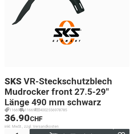
SKS
VR-Steckschutzblech
Mudrocker front 27.5-29"
Länge 490 mm schwarz
11669
11669
4002556978785
36.90
CHF
inkl. MwSt., zzgl. Versandkosten