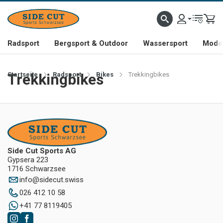
Radsport
Bergsport & Outdoor
Wassersport
Mode 
Startseite
Trekkingbikes
Radsport
Bikes
Trekkingbikes
Side Cut Sports AG
Gypsera 223
1716 Schwarzsee
info
@
sidecut.swiss
026 412 10 58
+41 77 8119405