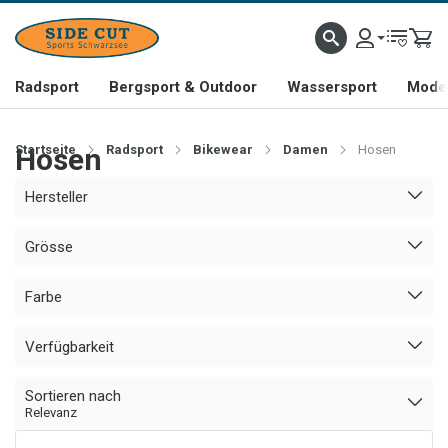
Radsport
Bergsport & Outdoor
Wassersport
Mode 
Startseite
Hosen
Radsport
Bikewear
Damen
Hosen
Hersteller
Grösse
Farbe
Verfügbarkeit
Sortieren nach
Relevanz