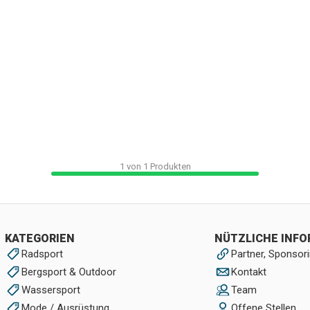
1
von
1
Produkten
KATEGORIEN
NÜTZLICHE INF
Radsport
Partner, Sponsori
Bergsport & Outdoor
Kontakt
Wassersport
Team
Mode / Ausrüstung
Offene Stellen