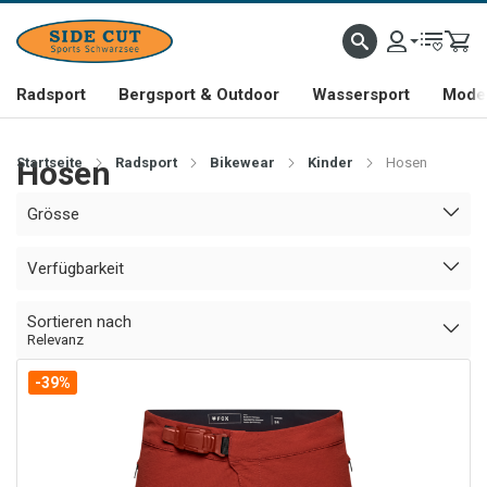
Radsport
Bergsport & Outdoor
Wassersport
Mode 
Startseite
Hosen
Radsport
Bikewear
Kinder
Hosen
Grösse
Verfügbarkeit
Sortieren nach
Relevanz
-39%