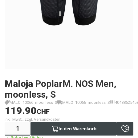
Maloja
PoplarM. NOS Men,
moonless, S
MALO_10066_moonless_S
MALO_10066_moonless_S
4048852545
119.90
CHF
inkl. MwSt., zzgl. Versandkosten
In den Warenkorb
Sofort verfügbar