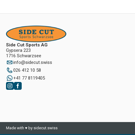
Side Cut Sports AG
Gypsera 223
1716 Schwarzsee
info
@
sidecut.swiss
026 412 10 58
+41 77 8119405
Made with ♥ by sidecut.swiss