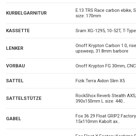
E.13 TRS Race carbon ebike,
KURBELGARNITUR
size: 170mm
KASSETTE
Sram XG-1295, 10-52T, T-Type
Onoff Krypton Carbon 1.0, ri
LENKER
upsweep, 31.8mm barbore
VORBAU
Onoff Krypton FG 30mm, CNC
SATTEL
Fizik Terra Aidon Slim X5
RockShox Reverb Stealth AXS
SATTELSTÜTZE
390x150mm L size: 440...
Fox 36 29 Float GRIP2 Factor
GABEL
15x110mm Kabolt ax...