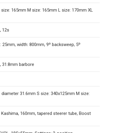
 S size: 165mm M size: 165mm L size: 170mm XL
, 12s
se: 25mm, width: 800mm, 9º backsweep, 5º
, 31.8mm barbore
, diameter 31.6mm S size: 340x125mm M size:
y Kashima, 160mm, tapered steerer tube, Boost