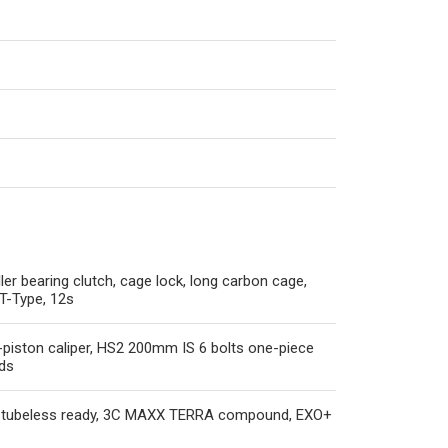
er bearing clutch, cage lock, long carbon cage,
T-Type, 12s
4-piston caliper, HS2 200mm IS 6 bolts one-piece
ads
, tubeless ready, 3C MAXX TERRA compound, EXO+