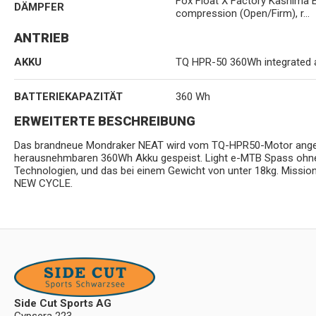
Fox Float X Factory Kashima 
DÄMPFER
compression (Open/Firm), r...
ANTRIEB
AKKU
TQ HPR-50 360Wh integrated 
BATTERIEKAPAZITÄT
360 Wh
ERWEITERTE BESCHREIBUNG
Das brandneue Mondraker NEAT wird vom TQ-HPR50-Motor angetr
herausnehmbaren 360Wh Akku gespeist. Light e-MTB Spass ohne
Technologien, und das bei einem Gewicht von unter 18kg. Mission
NEW CYCLE.
Side Cut Sports AG
Gypsera 223