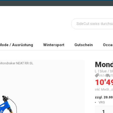
Mode / Ausrüstung
Wintersport
Gutschein
Occas
Mond
Mondraker NEAT RR SL
L | blue / b
V614
7
10'4
inkl. MwSt.,
zzgl.
20.00
VRG