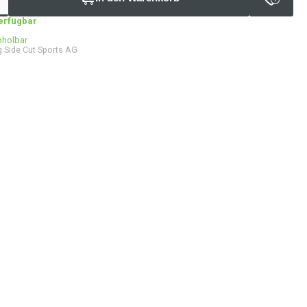
verfügbar
bholbar
 Side Cut Sports AG