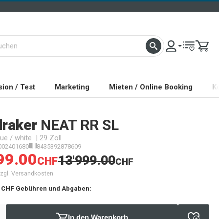
ion / Test
Marketing
Mieten / Online Booking
K
raker
NEAT RR SL
lue / white | 29 Zoll
002401680
8435392878609
99.00
13'999.00
CHF
CHF
 zzgl. Versandkosten
 CHF
Gebühren und Abgaben:
In den Warenkorb