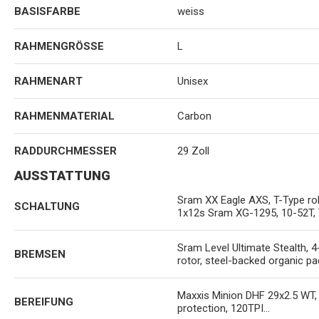
BASISFARBE
weiss
RAHMENGRÖSSE
L
RAHMENART
Unisex
RAHMENMATERIAL
Carbon
RADDURCHMESSER
29 Zoll
AUSSTATTUNG
Sram XX Eagle AXS, T-Type roll
SCHALTUNG
1x12s Sram XG-1295, 10-52T, 
Sram Level Ultimate Stealth, 
BREMSEN
rotor, steel-backed organic p
Maxxis Minion DHF 29x2.5 WT
BEREIFUNG
protection, 120TPI...