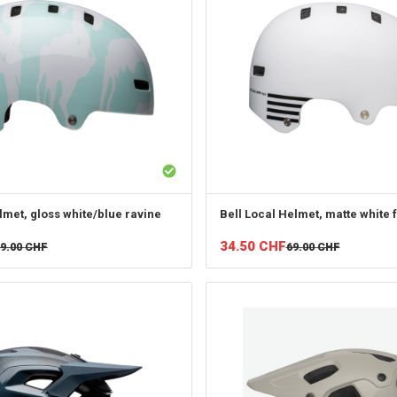
met, gloss white/blue ravine
Bell
Local Helmet, matte white 
34.50
CHF
9.00
CHF
69.00
CHF