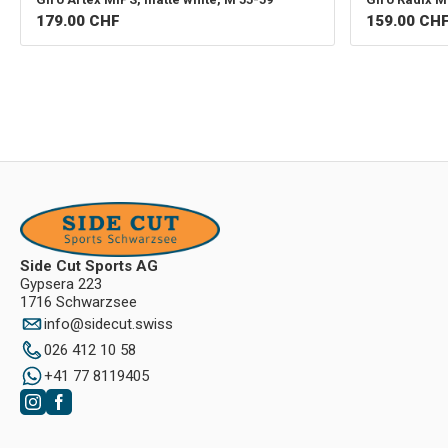
179.00
CHF
159.00
CH
Side Cut Sports AG
Gypsera 223
1716 Schwarzsee
info
@
sidecut.swiss
026 412 10 58
+41 77 8119405