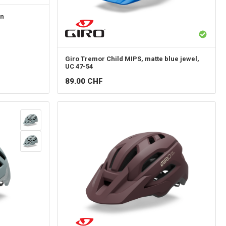
en
Giro
Tremor Child MIPS, matte blue jewel,
UC 47-54
89.00
CHF