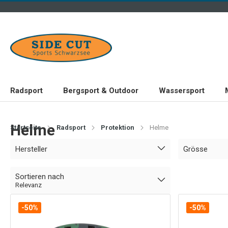
Radsport
Bergsport & Outdoor
Wassersport
Helme
Startseite
Radsport
Protektion
Helme
Hersteller
Grösse
Sortieren nach
Relevanz
-50%
-50%