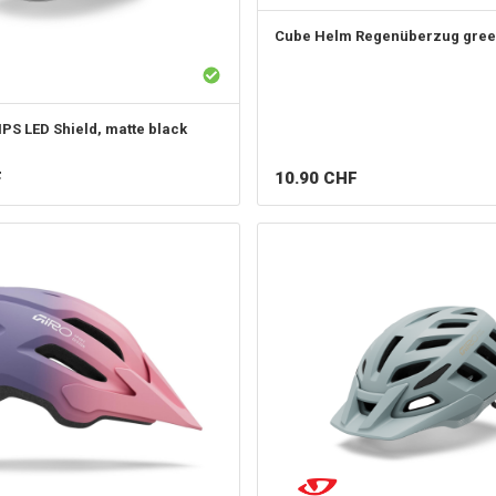
Cube
Helm Regenüberzug gre
IPS LED Shield, matte black
10.90
CHF
F