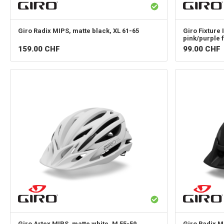
Giro
Radix MIPS, matte black, XL 61-65
Giro
Fixture 
pink/purple 
159.00
CHF
99.00
CHF
Giro
Artex MIPS, matte white, M 55-59
Giro
Radix M