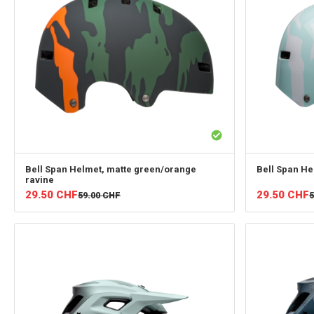
Bell
Span Helmet, matte green/orange
Bell
Span Hel
ravine
29.50
CHF
29.50
CHF
59.00
CHF
5