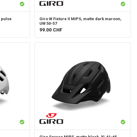
 pulse
Giro
W Fixture II MIPS, matte dark maroon,
UW 50-57
99.00
CHF
Giro
Source MIPS, matte black, XL 61-65