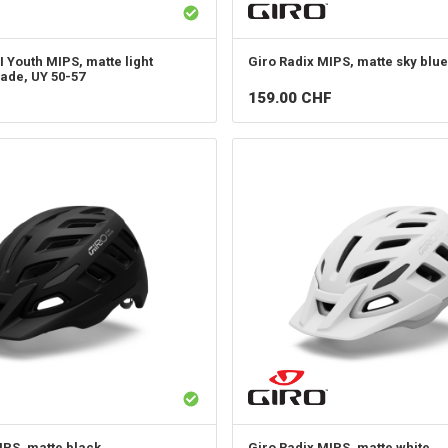
II Youth MIPS, matte light
Giro
Radix MIPS, matte sky blue
fade, UY 50-57
159.00
CHF
IPS, matte black
Giro
Radix MIPS, matte white