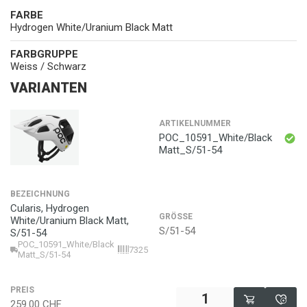
FARBE
Hydrogen White/Uranium Black Matt
FARBGRUPPE
Weiss / Schwarz
VARIANTEN
ARTIKELNUMMER
POC_10591_White/Black
Matt_S/51-54
BEZEICHNUNG
Cularis, Hydrogen
GRÖSSE
White/Uranium Black Matt,
S/51-54
S/51-54
POC_10591_White/Black
7325549840393
Matt_S/51-54
PREIS
259.00
CHF