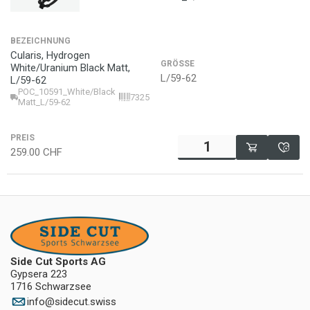
BEZEICHNUNG
Cularis, Hydrogen
GRÖSSE
White/Uranium Black Matt,
L/59-62
L/59-62
POC_10591_White/Black
7325549840386
Matt_L/59-62
PREIS
259.00
CHF
Side Cut Sports AG
Gypsera 223
1716 Schwarzsee
info
@
sidecut.swiss