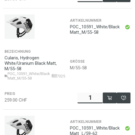
ARTIKELNUMMER
POC_10591_White/Black
Matt_M/55-58
BEZEICHNUNG
Cularis, Hydrogen
GRÖSSE
White/Uranium Black Matt,
M/55-58
M/55-58
POC_10591_White/Black
7325549840379
Matt_M/55-58
PREIS
259.00
CHF
ARTIKELNUMMER
POC_10591_White/Black
Matt_L/59-62