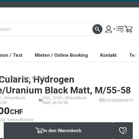
ion / Test
Mieten / Online Booking
Kontakt
Tea
Cularis, Hydrogen
anium Black Matt, M/55-58
e/Uranium Black Matt, M/55-58
1_White/Black
POC_10591_White/Black
7325549840379
5-58
Matt_M/55-58
00
CHF
 zzgl. Versandkosten
In den Warenkorb