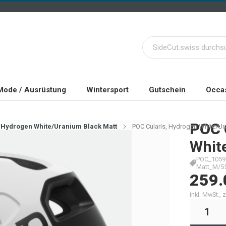
Mode / Ausrüstung
Wintersport
Gutschein
Occas
POC
 Hydrogen White/Uranium Black Matt
POC Cularis, Hydrogen White/Ur
Whit
POC_1059
Matt_M/5
259.
inkl. MwSt.,