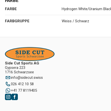
FARBE
FARBE
Hydrogen White/Uranium Blac
FARBGRUPPE
Weiss / Schwarz
Side Cut Sports AG
Gypsera 223
1716 Schwarzsee
info
@
sidecut.swiss
026 412 10 58
+41 77 8119405