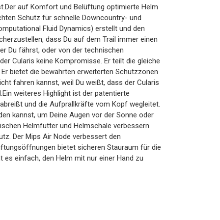
st.Der auf Komfort und Belüftung optimierte Helm
leichten Schutz für schnelle Downcountry- und
putational Fluid Dynamics) erstellt und den
cherzustellen, dass Du auf dem Trail immer einen
er Du fährst, oder von der technischen
r Cularis keine Kompromisse. Er teilt die gleiche
 Er bietet die bewährten erweiterten Schutzzonen
cht fahren kannst, weil Du weißt, dass der Cularis
Ein weiteres Highlight ist der patentierte
reißt und die Aufprallkräfte vom Kopf wegleitet.
finden kannst, um Deine Augen vor der Sonne oder
ischen Helmfutter und Helmschale verbessern
hutz. Der Mips Air Node verbessert den
lüftungsöffnungen bietet sicheren Stauraum für die
t es einfach, den Helm mit nur einer Hand zu