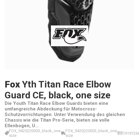
Fox
Yth Titan Race Elbow
Guard CE, black, one size
Die Youth Titan Race Elbow Guards bieten eine
umfangreiche Abdeckung für Motocross-
Schutzvorrichtungen. Unter Verwendung des gleichen
Chassis wie die Titan Pro-Serie, bieten sie volle
Ellenbogen, U...
FOX_9420220003_black_one
FOX_9420220003_black_one
1919726
size
size