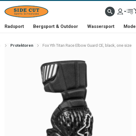
Radsport
Bergsport & Outdoor
Wassersport
Mode 
n
Protektoren
Fox Yth Titan Race Elbow Guard CE, black, one size