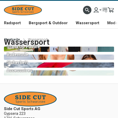
Radsport
Bergsport & Outdoor
Wassersport
Mode 
Startseite
Wassersport
Wassersport
Stand Up Paddle
Bademode
Sicherheit
Accessoires
Side Cut Sports AG
Gypsera 223