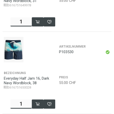
55.00
CHF
Navy Wordblock, 31
3616751649978
ARTIKELNUMMER
P103530
BEZEICHNUNG
PREIS
Everyday Half Jam 16, Dark
55.00
CHF
Navy Wordblock, 38
3616751650028