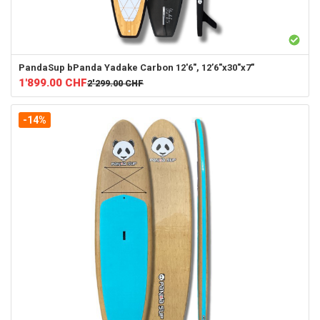
PandaSup
bPanda Yadake Carbon 12'6", 12’6"x30"x7"
1'899.00
CHF
2'299.00
CHF
-14%