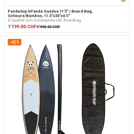
PandaSup
bPanda Guadua 11'3" / Board Bag,
Schwarz/Bamboo, 11.3"x30"x4.5''
B-Qualität zum Sonderpreis inkl. Boardbag
1'199.00
CHF
1'998.00
CHF
-42%