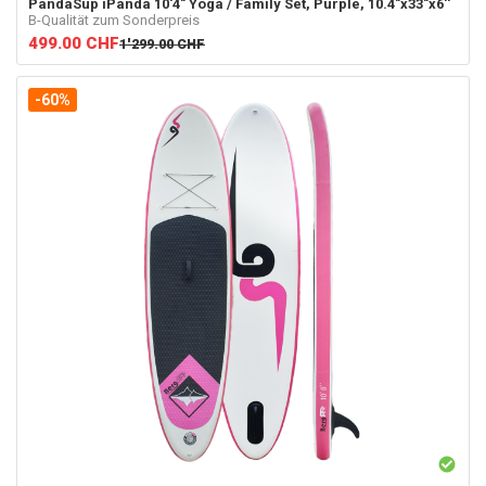
PandaSup
iPanda 10'4" Yoga / Family Set, Purple, 10.4"x33"x6''
B-Qualität zum Sonderpreis
499.00
CHF
1'299.00
CHF
-60%