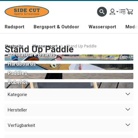
Radsport
Bergsport & Outdoor
Wassersport
Mode 
Startseite
Stand Up Paddle
Wassersport
Stand Up Paddle
Aufblasbare Boards
Hardboards
Paddles
Zubehör
Kategorie
Hersteller
Verfügbarkeit