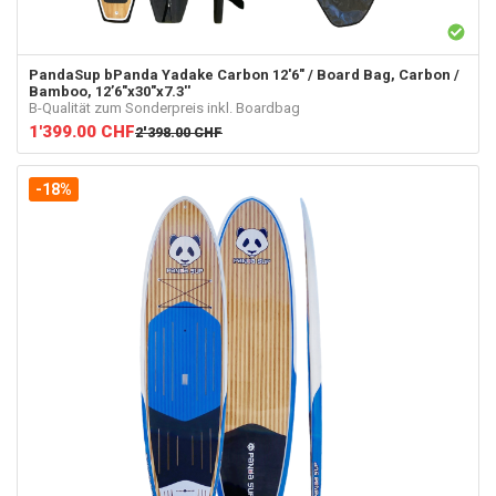
PandaSup
bPanda Yadake Carbon 12'6" / Board Bag, Carbon /
Bamboo, 12’6"x30"x7.3''
B-Qualität zum Sonderpreis inkl. Boardbag
1'399.00
CHF
2'398.00
CHF
-18%