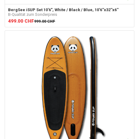
BergSee
iSUP Set 10'6", White / Black / Blue, 10'6''x32''x6''
B-Qualität zum Sonderpreis
499.00
CHF
999.00
CHF