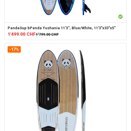
PandaSup
bPanda Yushania 11’3'', Blue/White, 11’3"x33"x5"
1'499.00
CHF
1'799.00
CHF
-17%