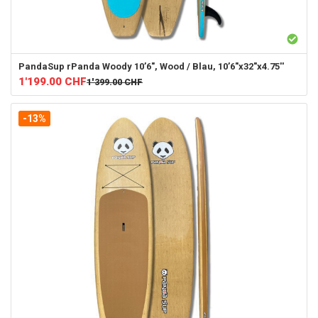
PandaSup
rPanda Woody 10’6", Wood / Blau, 10’6"x32"x4.75''
1'199.00
CHF
1'399.00
CHF
-13%