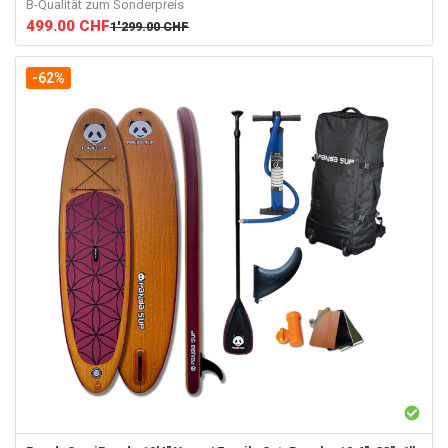
B-Qualität zum Sonderpreis
499.00
CHF
1'299.00
CHF
-62%