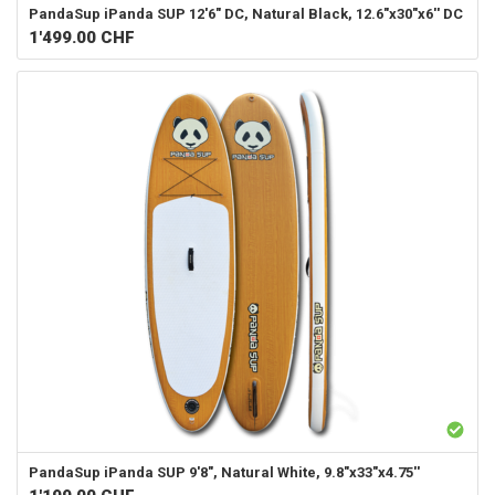
PandaSup
iPanda SUP 12'6" DC, Natural Black, 12.6"x30"x6'' DC
1'499.00
CHF
PandaSup
iPanda SUP 9'8", Natural White, 9.8"x33"x4.75''