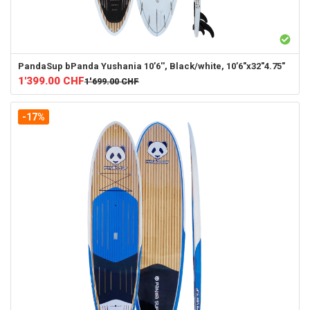
PandaSup
bPanda Yushania 10’6'', Black/white, 10’6"x32"4.75"
1'399.00
CHF
1'699.00
CHF
-17%