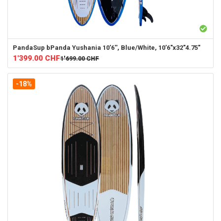
PandaSup
bPanda Yushania 10’6'', Blue/White, 10’6"x32"4.75"
1'399.00
CHF
1'699.00
CHF
-18%