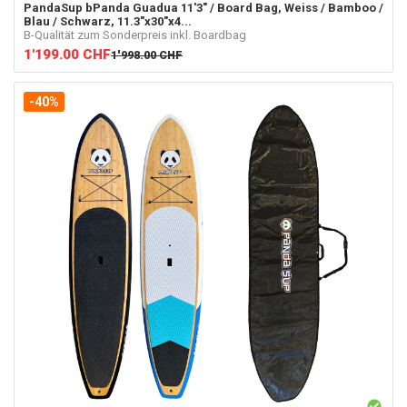
PandaSup
bPanda Guadua 11'3" / Board Bag, Weiss / Bamboo /
Blau / Schwarz, 11.3"x30"x4...
B-Qualität zum Sonderpreis inkl. Boardbag
1'199.00
CHF
1'998.00
CHF
-40%