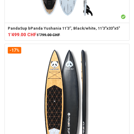
PandaSup
bPanda Yushania 11’3'', Black/white, 11’3"x33"x5"
1'499.00
CHF
1'799.00
CHF
-17%