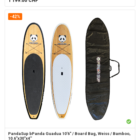
1'199.00
CHF
-42%
PandaSup
bPanda Guadua 10'6" / Board Bag, Weiss / Bamboo,
10.6"x30"x4''