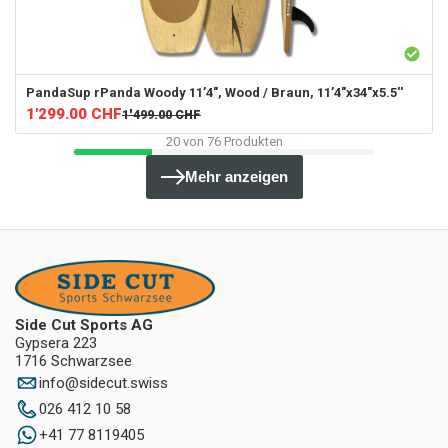
PandaSup
rPanda Woody 11’4", Wood / Braun, 11’4"x34"x5.5''
1'299.00
CHF
1'499.00
CHF
20
von
76
Produkten
Mehr anzeigen
Side Cut Sports AG
Gypsera 223
1716 Schwarzsee
info
@
sidecut.swiss
026 412 10 58
+41 77 8119405