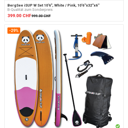
BergSee
iSUP W Set 10'6", White / Pink, 10'6''x32''x6''
B-Qualität zum Sonderpreis
399.00
CHF
999.00
CHF
-29%