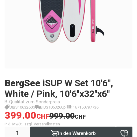
BergSee
iSUP W Set 10'6",
White / Pink, 10'6''x32''x6''
B-Qualität zum Sonderpreis
BIBS1063260p
BIBS1063260p
1167150797736
399.00
999.00
CHF
CHF
inkl. MwSt., zzgl. Versandkosten
In den Warenkorb