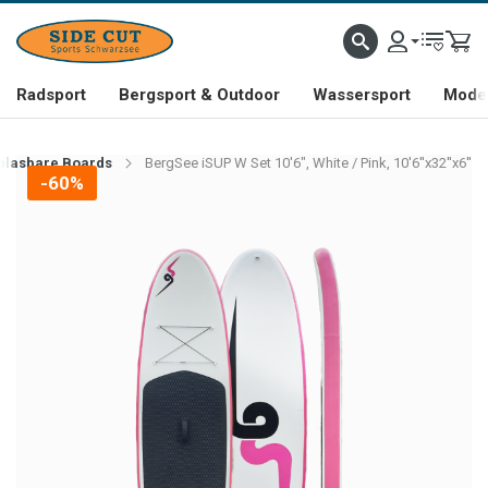
Radsport
Bergsport & Outdoor
Wassersport
Mode 
blasbare Boards
BergSee iSUP W Set 10'6", White / Pink, 10'6''x32''x6''
-60%