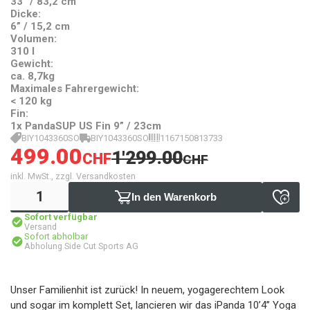
33” / 83,2 cm
Dicke:
6” / 15,2 cm
Volumen:
310 l
Gewicht:
ca. 8,7kg
Maximales Fahrergewicht:
< 120 kg
Fin:
1x PandaSUP US Fin 9” / 23cm
BIY1043360SO
BIY1043360SO
1167150813733
499.00
1'299.00
CHF
CHF
inkl. MwSt., zzgl. Versandkosten
In den Warenkorb
Sofort verfügbar
Versand
Sofort abholbar
Abholung Side Cut Sports AG
Unser Familienhit ist zurück! In neuem, yogagerechtem Look
und sogar im komplett Set, lancieren wir das iPanda 10’4’’ Yoga