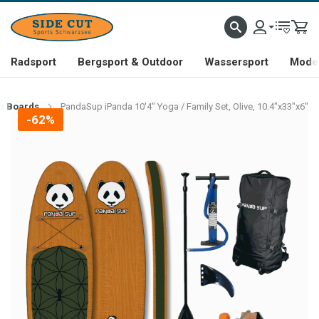
Radsport
Bergsport & Outdoor
Wassersport
Mode 
e Boards
PandaSup iPanda 10'4" Yoga / Family Set, Olive, 10.4"x33"x6''
-62%