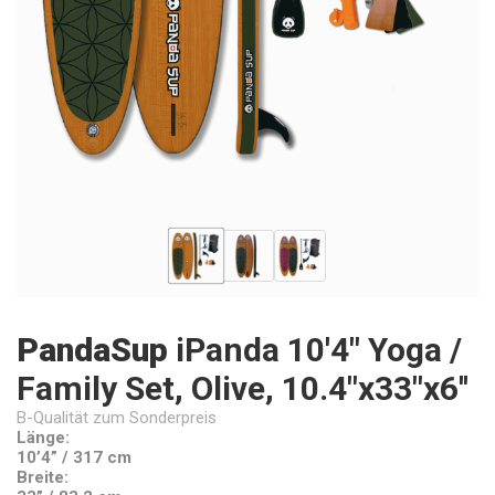
PandaSup
iPanda 10'4" Yoga /
Family Set, Olive, 10.4"x33"x6''
B-Qualität zum Sonderpreis
Länge:
10’4” / 317 cm
Breite: