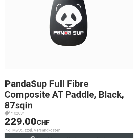
PandaSup
Full Fibre
Composite AT Paddle, Black,
87sqin
P102084
229.00
CHF
inkl. MwSt., zzgl. Versandkosten