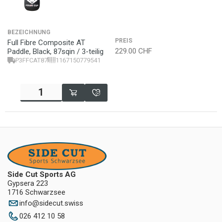
BEZEICHNUNG
PREIS
Full Fibre Composite AT
229.00
CHF
Paddle, Black, 87sqin / 3-teilig
P3FFCAT87
1167150779541
Side Cut Sports AG
Gypsera 223
1716 Schwarzsee
info
@
sidecut.swiss
026 412 10 58