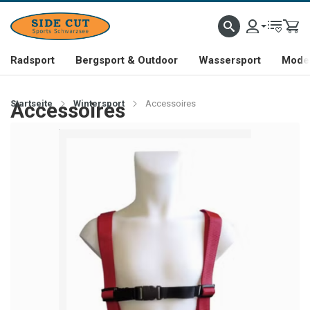
Radsport
Bergsport & Outdoor
Wassersport
Mode 
Startseite
Accessoires
Wintersport
Accessoires