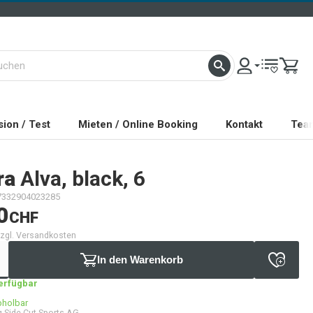
ion / Test
Mieten / Online Booking
Kontakt
Tea
ra
Alva, black, 6
7332904023285
0
CHF
 zzgl. Versandkosten
In den Warenkorb
verfügbar
bholbar
 Side Cut Sports AG