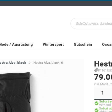
Mode / Ausrüstung
Wintersport
Gutschein
Occas
Hest
estra Alva, black
Hestra Alva, black, 6
P1161
79.0
inkl. MwSt.,
Sofort 
Versand
Sofort a
Abholung