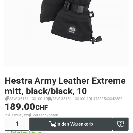
Hestra
Army Leather Extreme
mitt, black/black, 10
23W-35161-100100-10
23W-35161-100100-10
7332540042589
189.00
CHF
inkl. MwSt., zzgl. Versandkosten
In den Warenkorb
Sofort verfügbar