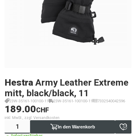
Hestra
Army Leather Extreme
mitt, black/black, 11
23W-35161-100100-11
23W-35161-100100-11
7332540042596
189.00
CHF
inkl. MwSt., zzgl. Versandkosten
In den Warenkorb
Sofort verfügbar