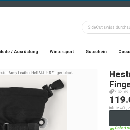
Mode / Ausrüstung
Wintersport
Gutschein
Occas
Hest
stra Army Leather Heli Ski Jr 5 Finger, black
Finge
P102169
119.
inkl. MwSt.,
Sofort 