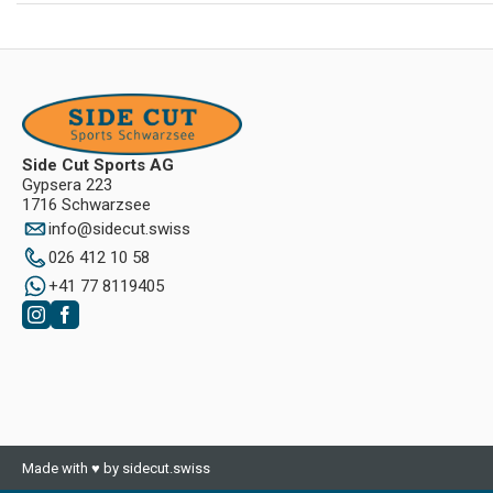
Side Cut Sports AG
Gypsera 223
1716 Schwarzsee
info
@
sidecut.swiss
026 412 10 58
+41 77 8119405
Made with ♥ by sidecut.swiss