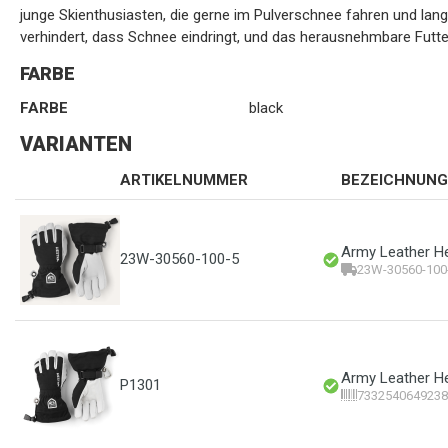
junge Skienthusiasten, die gerne im Pulverschnee fahren und lang
verhindert, dass Schnee eindringt, und das herausnehmbare Futte
FARBE
FARBE
black
VARIANTEN
ARTIKELNUMMER
BEZEICHNUNG
Army Leather Heli
23W-30560-100-5
23W-30560-100
Army Leather Heli
P1301
7332540649238