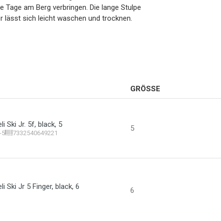
e Tage am Berg verbringen. Die lange Stulpe
r lässt sich leicht waschen und trocknen.
GRÖSSE
 Ski Jr. 5f, black, 5
5
-5
7332540649221
 Ski Jr 5 Finger, black, 6
6